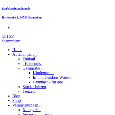
Skip
info@tsvstammham.de
to
content
Bachstraße 2, 84533 Stammham
Home
Abteilungen
Fußball
Tischtennis
Gymnastik
Kinderturnen
In-und Outdoor Workout
Gymnastik für alle
Stockschützen
Freizeit
Blog
Shop
Veranstaltungen
Kategorien
Veranstaltungsorte