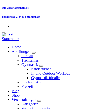
Skip
info@tsvstammham.de
to
content
Bachstraße 2, 84533 Stammham
Home
Abteilungen
Fußball
Tischtennis
Gymnastik
Kinderturnen
In-und Outdoor Workout
Gymnastik für alle
Stockschützen
Freizeit
Blog
Shop
Veranstaltungen
Kategorien
Veranstaltungsorte