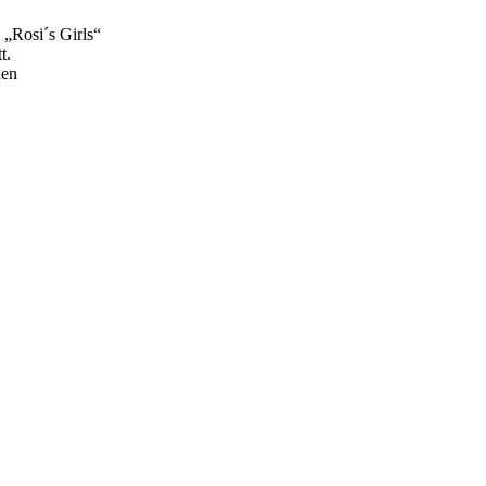
 „Rosi´s Girls“
t.
hen